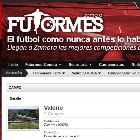
Inicio
Futormes Zamora
Secretaría
Campeonatos
Rede
▼
▼
Situación
Temporada:
2025
Sede:
ZAMORA
Campeonato:
Sel. 
CAMPO
Detalle
Valorio
2 Campos
Población
Zamora (49025)
Dirección
Paseo de las Vistillas nº20