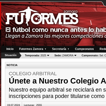
Inicio
Futormes Zamora
Secretaría
Campeonatos
Rede
▼
▼
Situación
Temporada:
2025
Sede:
ZAMORA
Campeonato:
Sel. 
NOTICIA
COLEGIO ARBITRAL
Únete a Nuestro Colegio Ar
Nuestro equipo arbitral se reciclará en 
inscripciones para poder titularse como
19.07.2024
Lecturas
:
2555