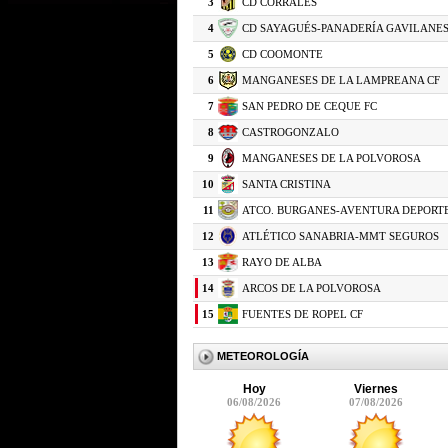
3
CD CORRALES
4
CD SAYAGUÉS-PANADERÍA GAVILANE
5
CD COOMONTE
6
MANGANESES DE LA LAMPREANA CF
7
SAN PEDRO DE CEQUE FC
8
CASTROGONZALO
9
MANGANESES DE LA POLVOROSA
10
SANTA CRISTINA
11
ATCO. BURGANES-AVENTURA DEPORT
12
ATLÉTICO SANABRIA-MMT SEGUROS
13
RAYO DE ALBA
14
ARCOS DE LA POLVOROSA
15
FUENTES DE ROPEL CF
METEOROLOGÍA
Hoy
Viernes
06/08/2026
07/08/2026