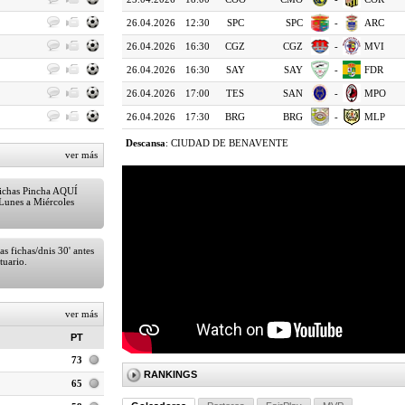
26.04.2026
12:30
SPC
SPC
-
ARC
26.04.2026
16:30
CGZ
CGZ
-
MVI
26.04.2026
16:30
SAY
SAY
-
FDR
26.04.2026
17:00
TES
SAN
-
MPO
26.04.2026
17:30
BRG
BRG
-
MLP
Descansa
:
CIUDAD DE BENAVENTE
ver más
Fichas Pincha AQUÍ
 Lunes a Miércoles
as fichas/dnis 30' antes
tuario.
BALONES OFICIALES
ver más
PT
73
RANKINGS
65