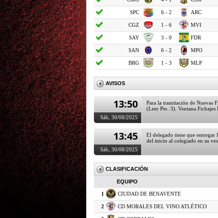
SPC
6 - 2
ARC
CGZ
1 - 6
MVI
SAY
3 - 0
FDR
SAN
6 - 2
MPO
BRG
1 - 3
MLP
AVISOS
13:50
Para la tramitación de Nuevas 
(Leer Pto. 3). Ventana Fichajes
Sáb, 30/08/2025
13:45
El delegado tiene que entregar l
del inicio al colegiado en su ves
Sáb, 30/08/2025
13:59
Toda la información de los 
pinchando AQUÍ
Sáb, 30/08/2025
CLASIFICACIÓN
EQUIPO
1
CIUDAD DE BENAVENTE
2
CD MORALES DEL VINO ATLÉTICO