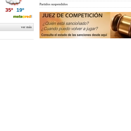
Partidos suspendidos
35º
19º
ver más