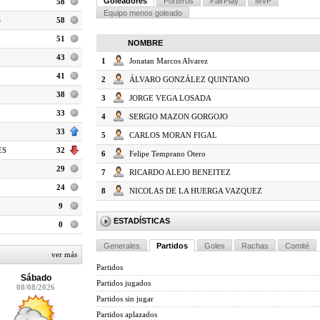
Goleadores
Porteros
FairPlay
MVP
58
Equipo menos goleado
S
58
51
NOMBRE
43
1
Jonatan Marcos Alvarez
41
2
ÁLVARO GONZÁLEZ QUINTANO
38
3
JORGE VEGA LOSADA
33
4
SERGIO MAZON GORGOJO
33
5
CARLOS MORAN FIGAL
ES
32
6
Felipe Temprano Otero
29
7
RICARDO ALEJO BENEITEZ
24
8
NICOLAS DE LA HUERGA VAZQUEZ
9
ESTADÍSTICAS
0
Generales
Partidos
Goles
Rachas
Comité
ver más
Partidos
Sábado
Partidos jugados
08/08/2026
Partidos sin jugar
Partidos aplazados