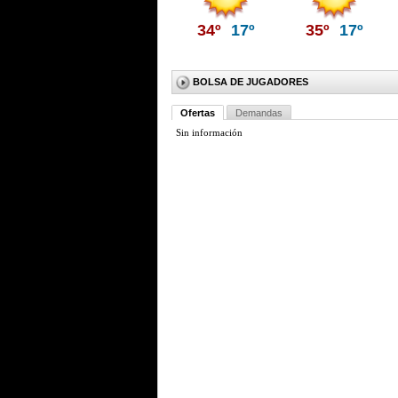
34º
17º
35º
17º
BOLSA DE JUGADORES
Ofertas
Demandas
Sin información