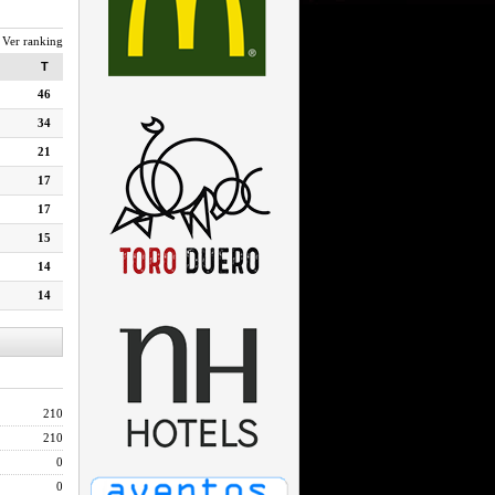
Ver ranking
T
46
34
21
17
17
15
14
14
210
210
0
0