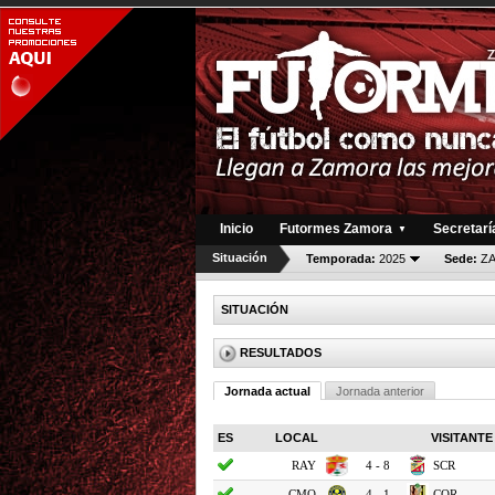
Inicio
Futormes Zamora
Secretarí
▼
Situación
Temporada:
2025
Sede:
Z
SITUACIÓN
RESULTADOS
Jornada actual
Jornada anterior
ES
LOCAL
VISITANTE
RAY
4 - 8
SCR
CMO
4 - 1
COR