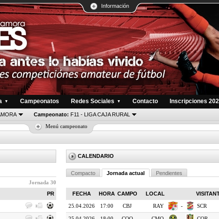
Información
a
Campeonatos
Redes Sociales
Contacto
Inscripciones 20
▼
▼
AMORA
Campeonato:
F11 - LIGA CAJA RURAL
Menú campeonato
CALENDARIO
Compacto
Jornada actual
Pendientes
Jornada 30
PR
FECHA
HORA
CAMPO
LOCAL
VISITAN
25.04.2026
17:00
CBJ
RAY
-
SCR
25.04.2026
18:00
COO
CMO
-
COR